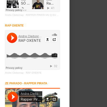
Andre Cleitonrap
·
RAPPER PIRATA VAI Q EU PIRO
RAP OXENTE
Andre Cleitonrap
·
RAP OXENTE
ZE PARADO - RAPPER PIRATA