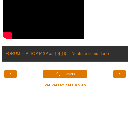
FORUM HIP HOP MSP
às
1.4.19
Nenhum comentário:
‹
›
Página inicial
Ver versão para a web