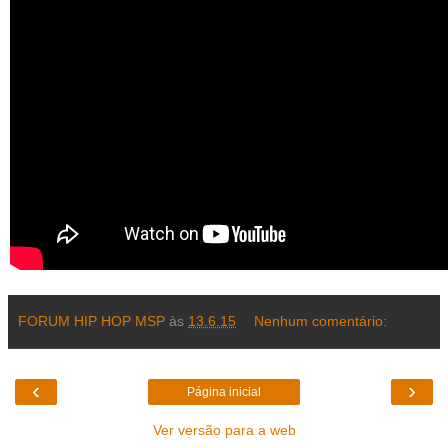
FORUM HIP HOP MSP
às
13.6.15
Nenhum comentário:
‹
›
Página inicial
Ver versão para a web