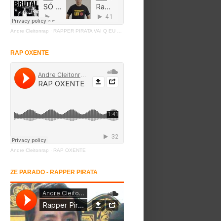
Andre Cleitonrap
·
RAPPER PIRATA VAI Q EU PIRO
RAP OXENTE
Andre Cleitonrap
·
RAP OXENTE
ZE PARADO - RAPPER PIRATA