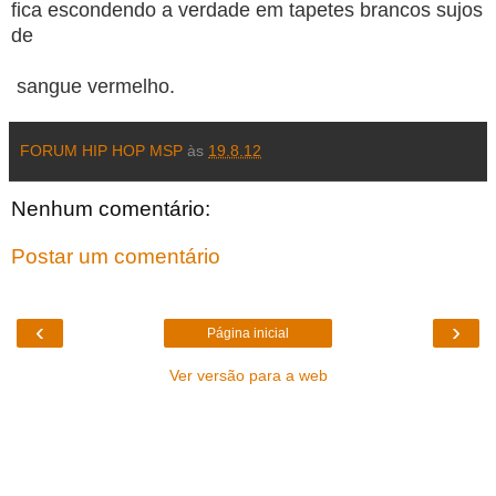
fica escondendo a verdade em tapetes brancos sujos
de
sangue vermelho.
FORUM HIP HOP MSP
às
19.8.12
Nenhum comentário:
Postar um comentário
‹
›
Página inicial
Ver versão para a web